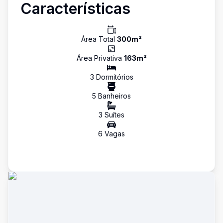
Características
Área Total
300
m²
Área Privativa
163
m²
3
Dormitório
s
5
Banheiro
s
3
Suíte
s
6
Vaga
s