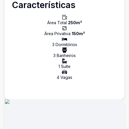
Características
Área Total
250
m²
Área Privativa
150
m²
3
Dormitório
s
3
Banheiro
s
1
Suíte
4
Vaga
s