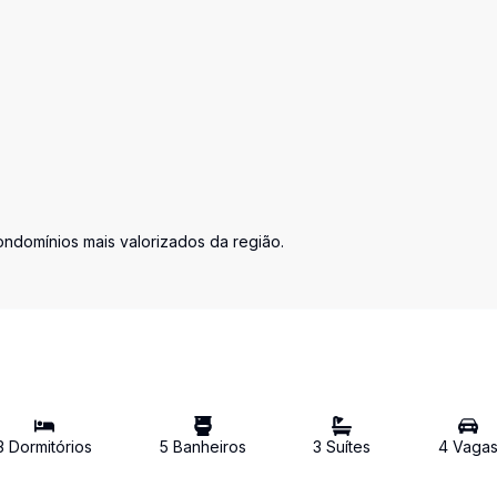
ndomínios mais valorizados da região.
3
Dormitório
s
5
Banheiro
s
3
Suíte
s
4
Vaga