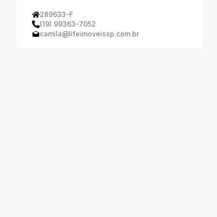
289633-F
(19) 99363-7052
camila@lifeimoveissp.com.br