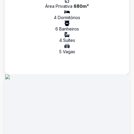
Área Privativa
680
m²
4
Dormitório
s
6
Banheiro
s
4
Suíte
s
5
Vaga
s