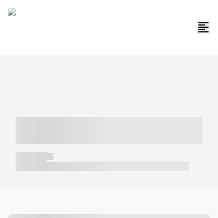
----- ----- -- ------ ---- ---- -- ----- -----
----- --- ------
----- -----
----- ----- -- ------ ---- ---- -- ----- ----- ----- --- ------