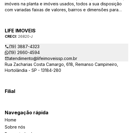
imóveis na planta e imóveis usados, todos a sua disposição
com variadas faixas de valores, bairros e dimensões para
melhor atender as suas necessidades e anseios. Ao nos
procurar, nossos corretores – credenciados ao CRECI-SP
26820-J – estarão sempre prontos para responder-lhe todas
LIFE IMOVEIS
as suas dúvidas sobre casas, apartamentos, terrenos, salas
CRECI:
26820-J
comerciais e outros produtos imobiliários.
(19) 3887-4323
(19) 2660-4594
atendimento@lifeimoveissp.com.br
Rua Zacharias Costa Camargo, 618, Remanso Campineiro,
Hortolândia - SP - 13184-280
Filial
Navegação rápida
Home
Sobre nós