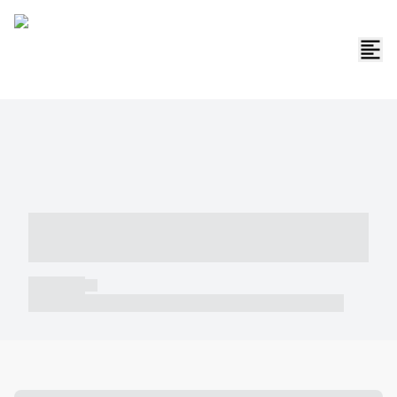
----- ----- -- ------ ---- ---- -- ----- -----
----- --- ------
----- -----
----- ----- -- ------ ---- ---- -- ----- ----- ----- --- ------