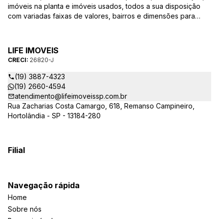
imóveis na planta e imóveis usados, todos a sua disposição
com variadas faixas de valores, bairros e dimensões para
melhor atender as suas necessidades e anseios. Ao nos
procurar, nossos corretores – credenciados ao CRECI-SP
26820-J – estarão sempre prontos para responder-lhe todas
LIFE IMOVEIS
as suas dúvidas sobre casas, apartamentos, terrenos, salas
CRECI:
26820-J
comerciais e outros produtos imobiliários.
(19) 3887-4323
(19) 2660-4594
atendimento@lifeimoveissp.com.br
Rua Zacharias Costa Camargo, 618, Remanso Campineiro,
Hortolândia - SP - 13184-280
Filial
Navegação rápida
Home
Sobre nós