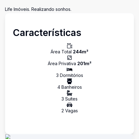
Life Imóveis. Realizando sonhos.
Características
Área Total
244
m²
Área Privativa
201
m²
3
Dormitório
s
4
Banheiro
s
3
Suíte
s
2
Vaga
s