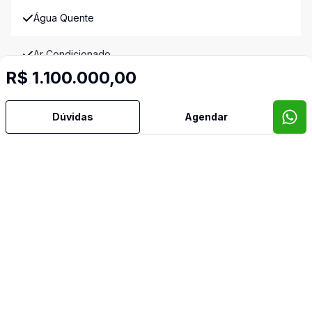
Água Quente
Ar Condicionado
R$ 1.100.000,00
Área de Serviço
Dúvidas
Agendar
Armários Embutidos
Banheiro Social
Churrasqueira
Cozinha
Cozinha Planejada
Despensa