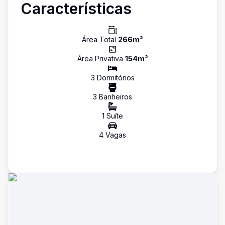
Características
Área Total
266
m²
Área Privativa
154
m²
3
Dormitório
s
3
Banheiro
s
1
Suíte
4
Vaga
s