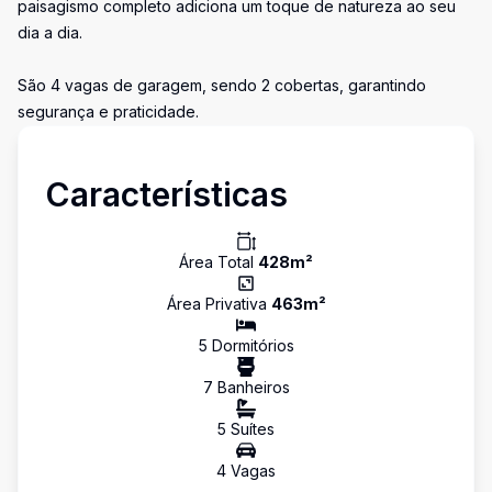
paisagismo completo adiciona um toque de natureza ao seu
dia a dia.
São 4 vagas de garagem, sendo 2 cobertas, garantindo
segurança e praticidade.
Características
Área Total
428
m²
Área Privativa
463
m²
5
Dormitório
s
7
Banheiro
s
5
Suíte
s
4
Vaga
s