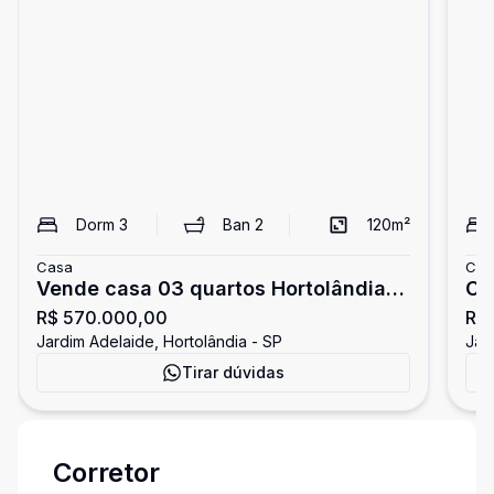
Dorm
3
Ban
2
120
m²
Casa
Cas
Vende casa 03 quartos Hortolândia
Ca
R$ 570.000,00
R$
Adelaide
Ad
Jardim Adelaide, Hortolândia - SP
Jar
Tirar dúvidas
Corretor