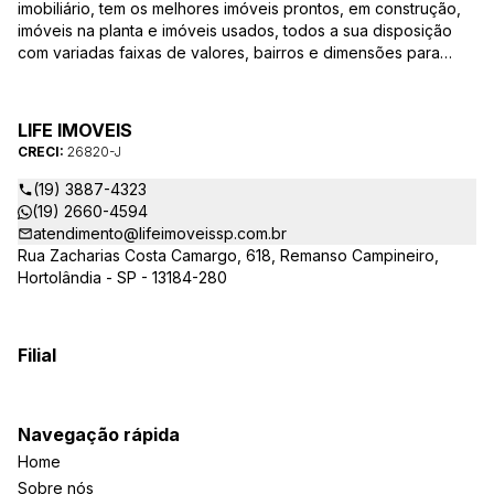
imobiliário, tem os melhores imóveis prontos, em construção,
imóveis na planta e imóveis usados, todos a sua disposição
com variadas faixas de valores, bairros e dimensões para
melhor atender as suas necessidades e anseios. Ao nos
procurar, nossos corretores – credenciados ao CRECI-SP
26820-J – estarão sempre prontos para responder-lhe todas
LIFE IMOVEIS
as suas dúvidas sobre casas, apartamentos, terrenos, salas
CRECI:
26820-J
comerciais e outros produtos imobiliários.
(19) 3887-4323
(19) 2660-4594
atendimento@lifeimoveissp.com.br
Rua Zacharias Costa Camargo, 618, Remanso Campineiro,
Hortolândia - SP - 13184-280
Filial
Navegação rápida
Home
Sobre nós