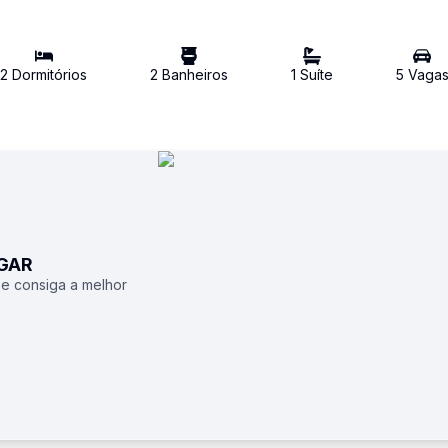
2
Dormitório
s
2
Banheiro
s
1
Suíte
5
Vaga
UGAR
 e consiga a melhor