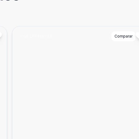
Cód:
LF9486783
Comparar