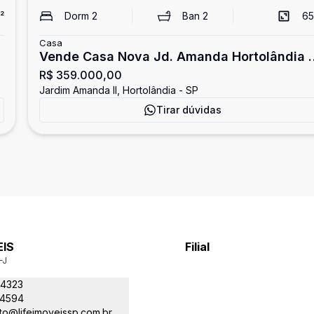
²
Dorm
2
Ban
2
65
Casa
Vende Casa Nova Jd. Amanda Hortolândia 
R$ 359.000,00
dorm
Jardim Amanda II, Hortolândia - SP
Tirar dúvidas
EIS
Filial
-J
-4323
-4594
to@lifeimoveissp.com.br