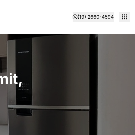
(19) 2660-4594
mit,
P