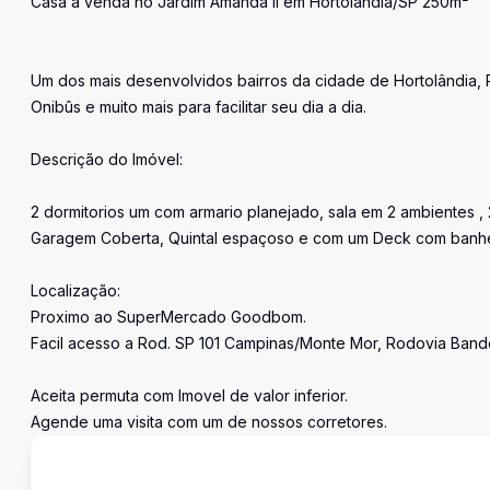
Casa à venda no Jardim Amanda II em Hortolândia/SP 250m²
Um dos mais desenvolvidos bairros da cidade de Hortolândia, 
Onibûs e muito mais para facilitar seu dia a dia.
Descrição do Imóvel:
2 dormitorios um com armario planejado, sala em 2 ambientes 
Garagem Coberta, Quintal espaçoso e com um Deck com banh
Localização:
Proximo ao SuperMercado Goodbom.
Facil acesso a Rod. SP 101 Campinas/Monte Mor, Rodovia Bande
Aceita permuta com Imovel de valor inferior.
Agende uma visita com um de nossos corretores.