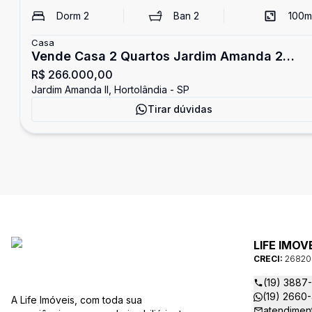
Dorm
2
Ban
2
100
m
Casa
Vende Casa 2 Quartos Jardim Amanda 2
R$ 266.000,00
Hortolândia
Jardim Amanda II, Hortolândia - SP
Tirar dúvidas
LIFE IMOV
CRECI:
26820
(19) 3887
(19) 2660
A Life Imóveis, com toda sua
atendimen