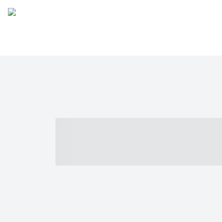
----- ----- -- -
- ------