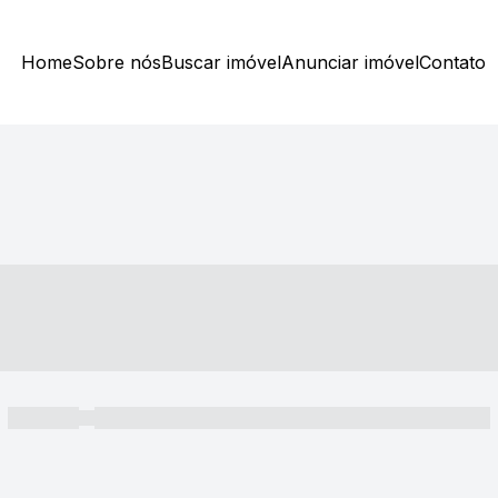
Home
Sobre nós
Buscar imóvel
Anunciar imóvel
Contato
----- ---- ---- -- ----
----- -----
----- ----- -- ------ ---- ---- -- ----- ----- ----- --- ------