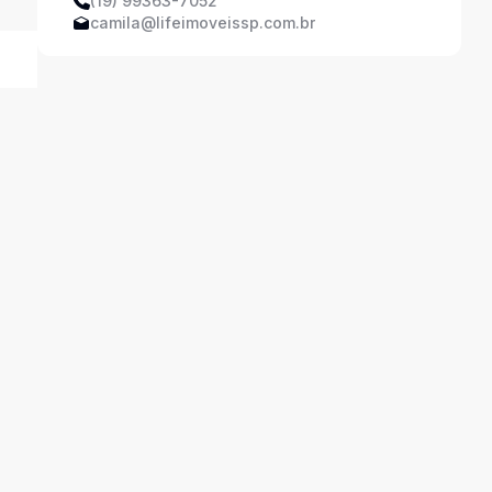
(19) 99363-7052
camila@lifeimoveissp.com.br