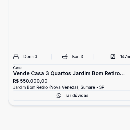
Dorm
3
Ban
3
147
m
Casa
Vende Casa 3 Quartos Jardim Bom Retiro
R$ 550.000,00
(nova Venez
Jardim Bom Retiro (Nova Veneza), Sumaré - SP
Tirar dúvidas