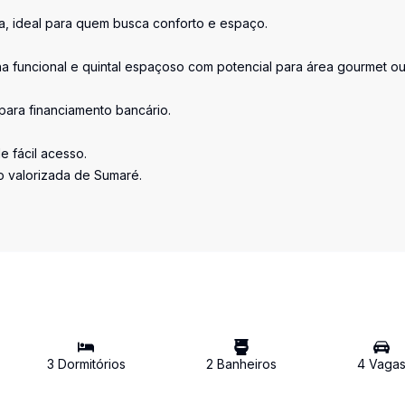
a, ideal para quem busca conforto e espaço.
nha funcional e quintal espaçoso com potencial para área gourmet o
para financiamento bancário.
e fácil acesso.
o valorizada de Sumaré.
3
Dormitório
s
2
Banheiro
s
4
Vaga