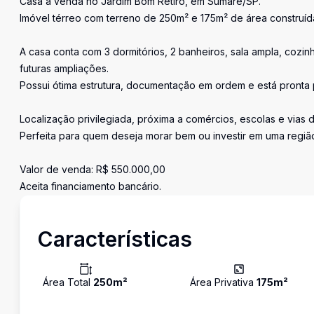
Casa à venda no Jardim Bom Retiro, em Sumaré/SP.
Imóvel térreo com terreno de 250m² e 175m² de área construíd
A casa conta com 3 dormitórios, 2 banheiros, sala ampla, cozi
futuras ampliações.
Possui ótima estrutura, documentação em ordem e está pronta 
Localização privilegiada, próxima a comércios, escolas e vias d
Perfeita para quem deseja morar bem ou investir em uma regiã
Valor de venda: R$ 550.000,00
Aceita financiamento bancário.
Características
Área Total
250
m²
Área Privativa
175
m²