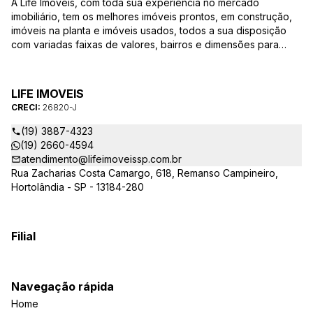
A Life Imóveis, com toda sua experiência no mercado
imobiliário, tem os melhores imóveis prontos, em construção,
imóveis na planta e imóveis usados, todos a sua disposição
com variadas faixas de valores, bairros e dimensões para
melhor atender as suas necessidades e anseios. Ao nos
procurar, nossos corretores – credenciados ao CRECI-SP
26820-J – estarão sempre prontos para responder-lhe todas
LIFE IMOVEIS
as suas dúvidas sobre casas, apartamentos, terrenos, salas
CRECI:
26820-J
comerciais e outros produtos imobiliários.
(19) 3887-4323
(19) 2660-4594
atendimento@lifeimoveissp.com.br
Rua Zacharias Costa Camargo, 618, Remanso Campineiro,
Hortolândia - SP - 13184-280
Filial
Navegação rápida
Home