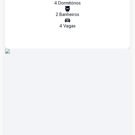
4
Dormitório
s
2
Banheiro
s
4
Vaga
s