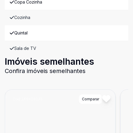
Copa Cozinha
Cozinha
Quintal
Sala de TV
Imóveis semelhantes
Confira imóveis semelhantes
Cód:
LF9483238
Comparar
Có