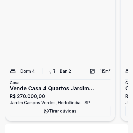
Dorm
4
Ban
2
115
m²
Casa
Cas
Vende Casa 4 Quartos Jardim
Ca
R$ 270.000,00
R$
Campos Verdes
Ho
Jardim Campos Verdes, Hortolândia - SP
Jar
Tirar dúvidas