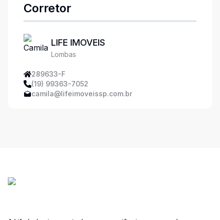
Corretor
LIFE IMOVEIS
Lombas
289633-F
(19) 99363-7052
camila@lifeimoveissp.com.br