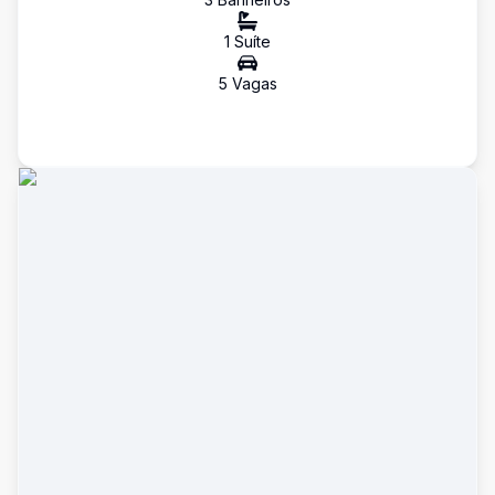
1
Suíte
5
Vaga
s