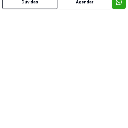
Dúvidas
Agendar
Área de Serviço
Banheiro Social
Churrasqueira
Cozinha
Quintal
Sacada
Sala de Jantar
Sala de TV