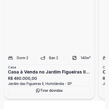
Dorm
2
Ban
2
140
m²
Casa
Cas
Casa à Venda no Jardim Figueiras II -
Ca
R$ 460.000,00
R$
Hortolândia
Ho
Jardim das Figueiras II, Hortolândia - SP
Jard
Tirar dúvidas