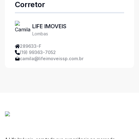
Corretor
LIFE IMOVEIS
Lombas
289633-F
(19) 99363-7052
camila@lifeimoveissp.com.br