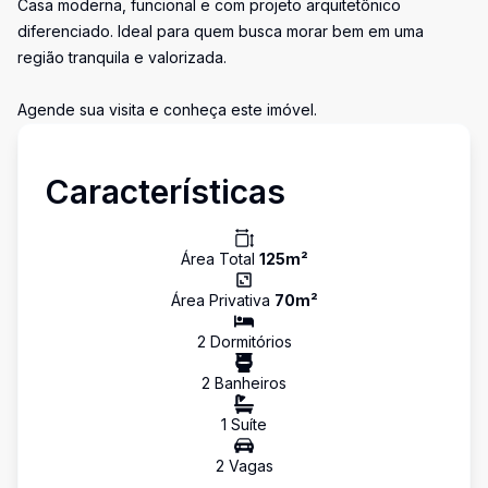
Casa moderna, funcional e com projeto arquitetônico
diferenciado. Ideal para quem busca morar bem em uma
região tranquila e valorizada.
Agende sua visita e conheça este imóvel.
Características
Área Total
125
m²
Área Privativa
70
m²
2
Dormitório
s
2
Banheiro
s
1
Suíte
2
Vaga
s