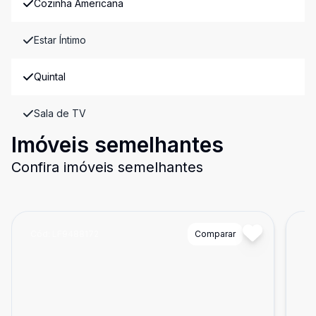
Cozinha Americana
Estar Íntimo
Quintal
Sala de TV
Imóveis semelhantes
Confira imóveis semelhantes
Cód:
LF9488172
Comparar
Có