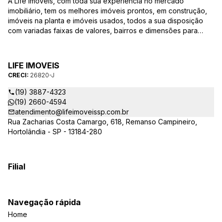
A Life Imóveis, com toda sua experiência no mercado
imobiliário, tem os melhores imóveis prontos, em construção,
imóveis na planta e imóveis usados, todos a sua disposição
com variadas faixas de valores, bairros e dimensões para
melhor atender as suas necessidades e anseios. Ao nos
procurar, nossos corretores – credenciados ao CRECI-SP
26820-J – estarão sempre prontos para responder-lhe todas
LIFE IMOVEIS
as suas dúvidas sobre casas, apartamentos, terrenos, salas
CRECI:
26820-J
comerciais e outros produtos imobiliários.
(19) 3887-4323
(19) 2660-4594
atendimento@lifeimoveissp.com.br
Rua Zacharias Costa Camargo, 618, Remanso Campineiro,
Hortolândia - SP - 13184-280
Filial
Navegação rápida
Home