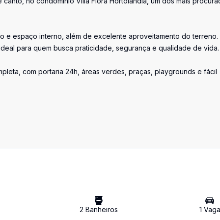
canto, no condomínio Villa Flora Hortolândia, um dos mais procur
to e espaço interno, além de excelente aproveitamento do terreno.
ideal para quem busca praticidade, segurança e qualidade de vida.
mpleta, com portaria 24h, áreas verdes, praças, playgrounds e fácil
2
Banheiro
s
1
Vag