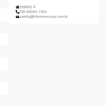
289633-F
(19) 99363-7052
camila@lifeimoveissp.com.br