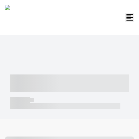
----- ----- -- ------ ---- ---- -- ----- -----
----- --- ------
----- -----
----- ----- -- ------ ---- ---- -- ----- ----- ----- --- ------