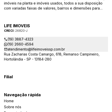
imóveis na planta e imóveis usados, todos a sua disposição
com variadas faixas de valores, bairros e dimensões para
melhor atender as suas necessidades e anseios. Ao nos
procurar, nossos corretores – credenciados ao CRECI-SP
26820-J – estarão sempre prontos para responder-lhe todas
LIFE IMOVEIS
as suas dúvidas sobre casas, apartamentos, terrenos, salas
CRECI:
26820-J
comerciais e outros produtos imobiliários.
(19) 3887-4323
(19) 2660-4594
atendimento@lifeimoveissp.com.br
Rua Zacharias Costa Camargo, 618, Remanso Campineiro,
Hortolândia - SP - 13184-280
Filial
Navegação rápida
Home
Sobre nós