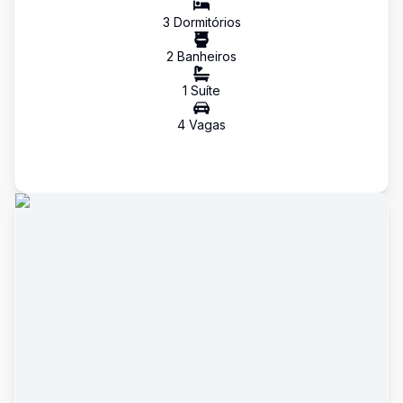
3
Dormitório
s
2
Banheiro
s
1
Suíte
4
Vaga
s