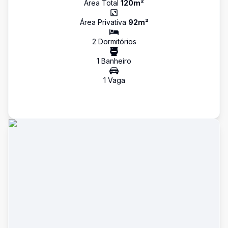
Área Total
120
m²
Área Privativa
92
m²
2
Dormitório
s
1
Banheiro
1
Vaga