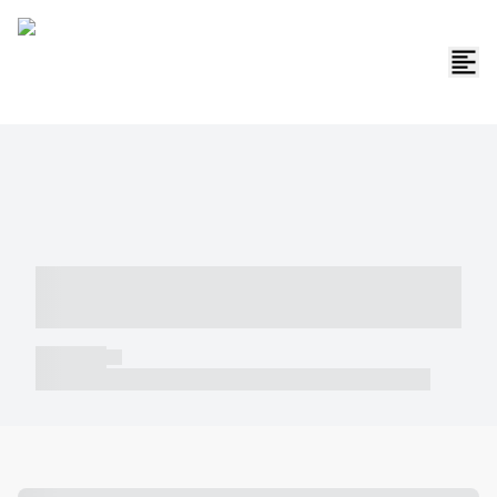
----- ----- -- ------ ---- ---- -- ----- -----
----- --- ------
----- -----
----- ----- -- ------ ---- ---- -- ----- ----- ----- --- ------