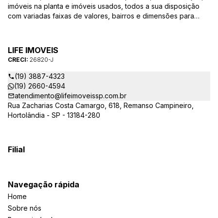
imóveis na planta e imóveis usados, todos a sua disposição
com variadas faixas de valores, bairros e dimensões para
melhor atender as suas necessidades e anseios. Ao nos
procurar, nossos corretores – credenciados ao CRECI-SP
26820-J – estarão sempre prontos para responder-lhe todas
LIFE IMOVEIS
as suas dúvidas sobre casas, apartamentos, terrenos, salas
CRECI:
26820-J
comerciais e outros produtos imobiliários.
(19) 3887-4323
(19) 2660-4594
atendimento@lifeimoveissp.com.br
Rua Zacharias Costa Camargo, 618, Remanso Campineiro,
Hortolândia - SP - 13184-280
Filial
Navegação rápida
Home
Sobre nós