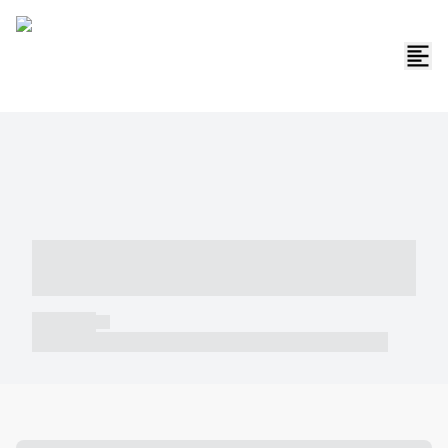
----- ----- -- ------ ---- ---- -- ----- -----
----- --- ------
----- -----
----- ----- -- ------ ---- ---- -- ----- ----- ----- --- ------