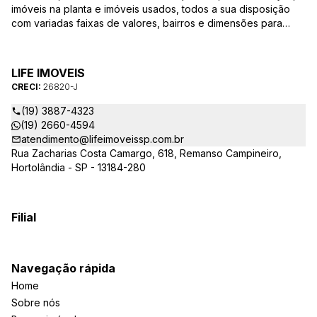
imóveis na planta e imóveis usados, todos a sua disposição
com variadas faixas de valores, bairros e dimensões para
melhor atender as suas necessidades e anseios. Ao nos
procurar, nossos corretores – credenciados ao CRECI-SP
26820-J – estarão sempre prontos para responder-lhe todas
LIFE IMOVEIS
as suas dúvidas sobre casas, apartamentos, terrenos, salas
CRECI:
26820-J
comerciais e outros produtos imobiliários.
(19) 3887-4323
(19) 2660-4594
atendimento@lifeimoveissp.com.br
Rua Zacharias Costa Camargo, 618, Remanso Campineiro,
Hortolândia - SP - 13184-280
Filial
Navegação rápida
Home
Sobre nós