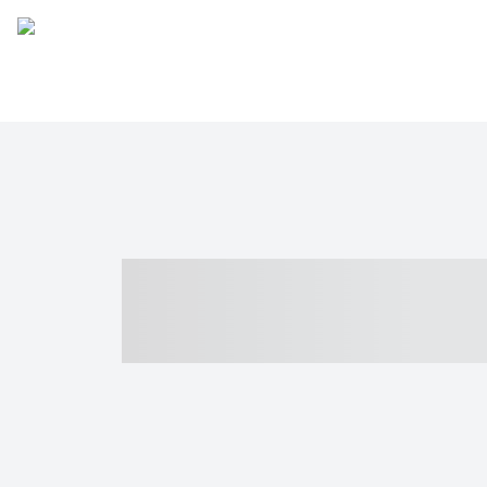
----- ----- -- -
- ------