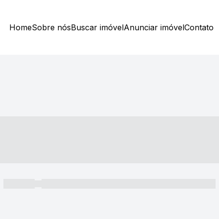
Home
Sobre nós
Buscar imóvel
Anunciar imóvel
Contato
----- ---- ---- -- ----
----- -----
----- ----- -- ------ ---- ---- -- ----- ----- ----- --- ------