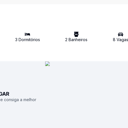
3
Dormitório
s
2
Banheiro
s
8
Vaga
UGAR
 e consiga a melhor