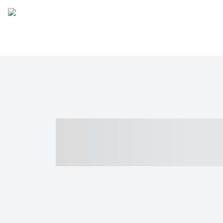
----- ----- -- -
- ------