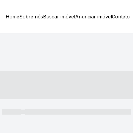
Home
Sobre nós
Buscar imóvel
Anunciar imóvel
Contato
----- ---- ---- -- ----
----- -----
----- ----- -- ------ ---- ---- -- ----- ----- ----- --- ------