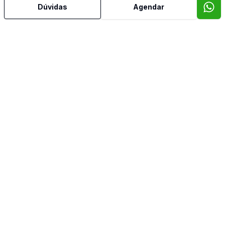
Dúvidas
Agendar
Sala de TV
Imóveis semelhantes
Confira imóveis semelhantes
Cód:
LF9487284
Comparar