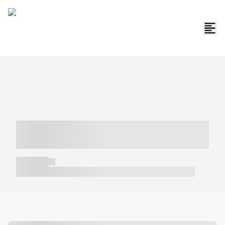
----- ----- -- ------ ---- ---- -- ----- -----
----- --- ------
----- -----
----- ----- -- ------ ---- ---- -- ----- ----- ----- --- ------