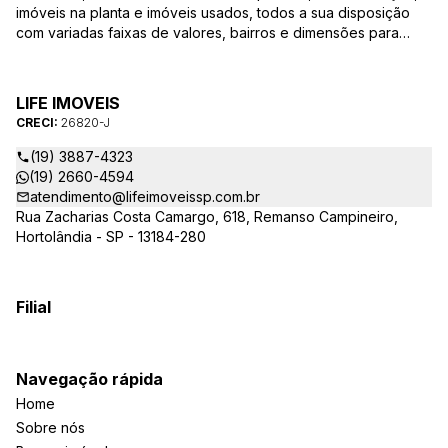
imóveis na planta e imóveis usados, todos a sua disposição
com variadas faixas de valores, bairros e dimensões para
melhor atender as suas necessidades e anseios. Ao nos
procurar, nossos corretores – credenciados ao CRECI-SP
26820-J – estarão sempre prontos para responder-lhe todas
LIFE IMOVEIS
as suas dúvidas sobre casas, apartamentos, terrenos, salas
CRECI:
26820-J
comerciais e outros produtos imobiliários.
(19) 3887-4323
(19) 2660-4594
atendimento@lifeimoveissp.com.br
Rua Zacharias Costa Camargo, 618, Remanso Campineiro,
Hortolândia - SP - 13184-280
Filial
Navegação rápida
Home
Sobre nós