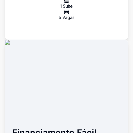
1
Suíte
5
Vaga
s
Financiamento Fácil