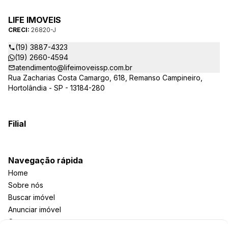
procurar, nossos corretores – credenciados ao CRECI-SP
26820-J – estarão sempre prontos para responder-lhe todas
LIFE IMOVEIS
as suas dúvidas sobre casas, apartamentos, terrenos, salas
CRECI:
26820-J
comerciais e outros produtos imobiliários.
(19) 3887-4323
(19) 2660-4594
atendimento@lifeimoveissp.com.br
Rua Zacharias Costa Camargo, 618, Remanso Campineiro,
Hortolândia - SP - 13184-280
Filial
Navegação rápida
Home
Sobre nós
Buscar imóvel
Anunciar imóvel
Contato