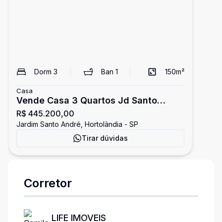
Dorm
3
Ban
1
150
m²
Casa
Vende Casa 3 Quartos Jd Santo
R$ 445.200,00
André Hortolândia
Jardim Santo André, Hortolândia - SP
Tirar dúvidas
Corretor
LIFE IMOVEIS