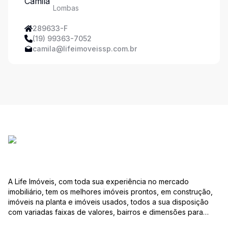
Lombas
289633-F
(19) 99363-7052
camila@lifeimoveissp.com.br
A Life Imóveis, com toda sua experiência no mercado
imobiliário, tem os melhores imóveis prontos, em construção,
imóveis na planta e imóveis usados, todos a sua disposição
com variadas faixas de valores, bairros e dimensões para
melhor atender as suas necessidades e anseios. Ao nos