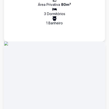
Área Privativa
80
m²
3
Dormitório
s
1
Banheiro