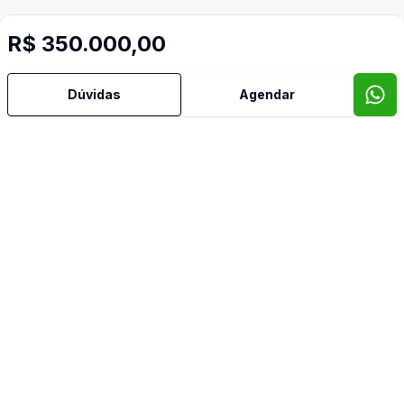
R$ 350.000,00
Dúvidas
Agendar
Imóveis semelhantes
Confira imóveis semelhantes
Cód:
LF9484400
Comparar