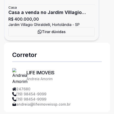
Casa
Casa a venda no Jardim Villagio
R$ 400.000,00
Ghiraldelli
Jardim Villagio Ghiraldelli, Hortolândia - SP
Tirar dúvidas
Corretor
LIFE IMOVEIS
Andreia Amorim
247680
(19) 98454-9099
(19) 98454-9099
andreia@lifeimoveissp.com.br