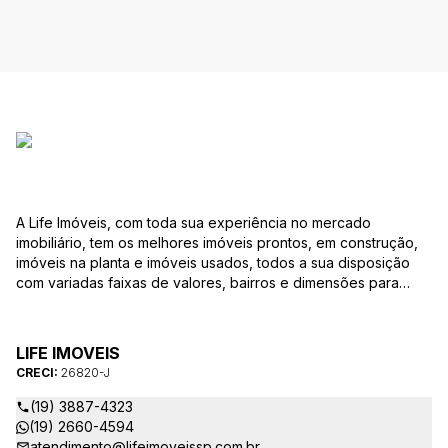
A Life Imóveis, com toda sua experiência no mercado
imobiliário, tem os melhores imóveis prontos, em construção,
imóveis na planta e imóveis usados, todos a sua disposição
com variadas faixas de valores, bairros e dimensões para
melhor atender as suas necessidades e anseios. Ao nos
procurar, nossos corretores – credenciados ao CRECI-SP
26820-J – estarão sempre prontos para responder-lhe todas
LIFE IMOVEIS
as suas dúvidas sobre casas, apartamentos, terrenos, salas
CRECI:
26820-J
comerciais e outros produtos imobiliários.
(19) 3887-4323
(19) 2660-4594
atendimento@lifeimoveissp.com.br