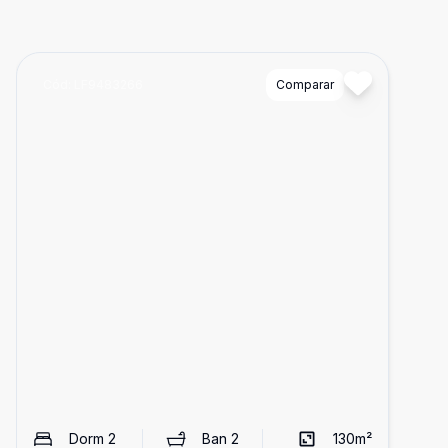
Cód:
LF9483266
Comparar
Dorm
2
Ban
2
130
m²