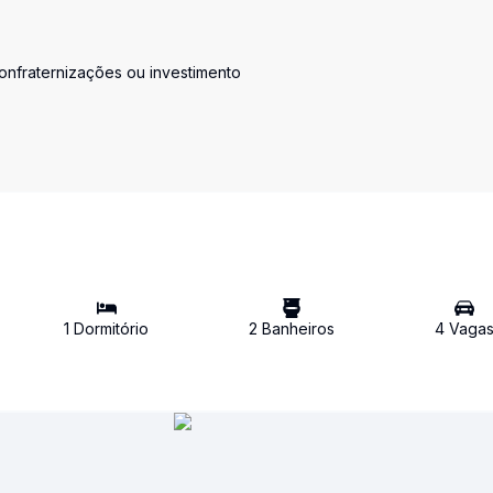
confraternizações ou investimento
1
Dormitório
2
Banheiro
s
4
Vaga