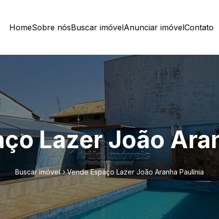
Home
Sobre nós
Buscar imóvel
Anunciar imóvel
Contato
ço Lazer João Aran
Buscar imóvel
Vende Espaço Lazer João Aranha Paulínia