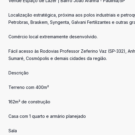
Vende Espaço de Lazer | Bairro João Aranha - Paulínia/SP
Localização estratégica, próxima aos polos industriais e pet
Petrobras, Braskem, Syngenta, Galvani Fertilizantes e outras g
Comércio local extremamente desenvolvido.
Fácil acesso às Rodovias Professor Zeferino Vaz (SP-332), An
Sumaré, Cosmópolis e demais cidades da região.
Descrição
Terreno com 400m²
162m² de construção
Casa com 1 quarto e armário planejado
Sala