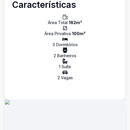
Características
Área Total
162
m²
Área Privativa
100
m²
3
Dormitório
s
2
Banheiro
s
1
Suíte
2
Vaga
s