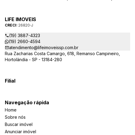
melhor atender as suas necessidades e anseios. Ao nos
procurar, nossos corretores – credenciados ao CRECI-SP
26820-J – estarão sempre prontos para responder-lhe todas
LIFE IMOVEIS
as suas dúvidas sobre casas, apartamentos, terrenos, salas
CRECI:
26820-J
comerciais e outros produtos imobiliários.
(19) 3887-4323
(19) 2660-4594
atendimento@lifeimoveissp.com.br
Rua Zacharias Costa Camargo, 618, Remanso Campineiro,
Hortolândia - SP - 13184-280
Filial
Navegação rápida
Home
Sobre nós
Buscar imóvel
Anunciar imóvel