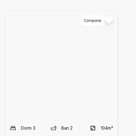
Cód:
LF9488147
Comparar
Dorm
3
Ban
2
104
m²