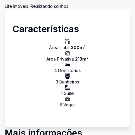
Life Imóveis. Realizando sonhos.
Características
Área Total
300
m²
Área Privativa
213
m²
4
Dormitório
s
3
Banheiro
s
1
Suíte
6
Vaga
s
Mais informações