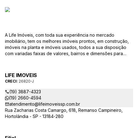
A Life Imóveis, com toda sua experiência no mercado
imobiliário, tem os melhores imóveis prontos, em construção,
imóveis na planta e imóveis usados, todos a sua disposição
com variadas faixas de valores, bairros e dimensões para
melhor atender as suas necessidades e anseios. Ao nos
procurar, nossos corretores – credenciados ao CRECI-SP
26820-J – estarão sempre prontos para responder-lhe todas
LIFE IMOVEIS
as suas dúvidas sobre casas, apartamentos, terrenos, salas
CRECI:
26820-J
comerciais e outros produtos imobiliários.
(19) 3887-4323
(19) 2660-4594
atendimento@lifeimoveissp.com.br
Rua Zacharias Costa Camargo, 618, Remanso Campineiro,
Hortolândia - SP - 13184-280