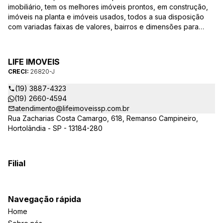
imobiliário, tem os melhores imóveis prontos, em construção,
imóveis na planta e imóveis usados, todos a sua disposição
com variadas faixas de valores, bairros e dimensões para
melhor atender as suas necessidades e anseios. Ao nos
procurar, nossos corretores – credenciados ao CRECI-SP
26820-J – estarão sempre prontos para responder-lhe todas
LIFE IMOVEIS
as suas dúvidas sobre casas, apartamentos, terrenos, salas
CRECI:
26820-J
comerciais e outros produtos imobiliários.
(19) 3887-4323
(19) 2660-4594
atendimento@lifeimoveissp.com.br
Rua Zacharias Costa Camargo, 618, Remanso Campineiro,
Hortolândia - SP - 13184-280
Filial
Navegação rápida
Home