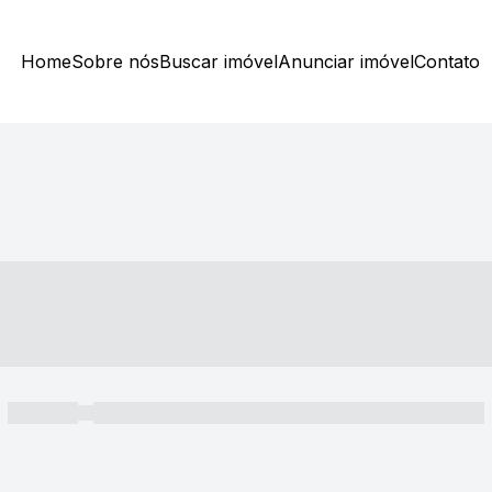
Home
Sobre nós
Buscar imóvel
Anunciar imóvel
Contato
----- ---- ---- -- ----
----- -----
----- ----- -- ------ ---- ---- -- ----- ----- ----- --- ------