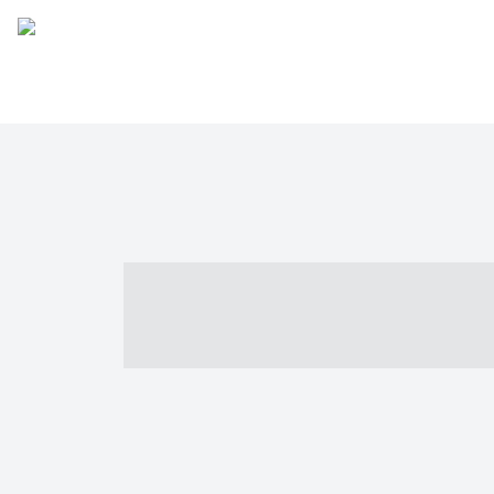
----- ----- -- -
- ------