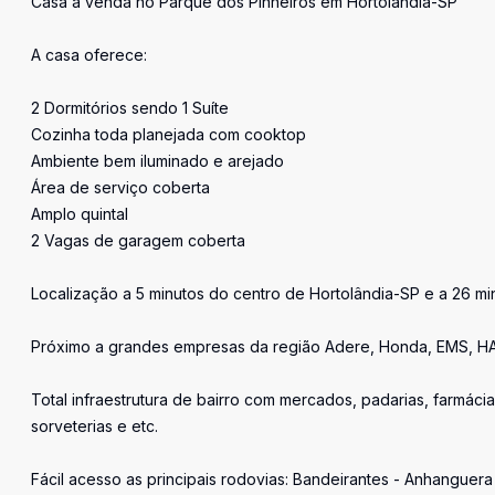
Casa à venda no Parque dos Pinheiros em Hortolândia-SP
A casa oferece:
2 Dormitórios sendo 1 Suíte
Cozinha toda planejada com cooktop
Ambiente bem iluminado e arejado
Área de serviço coberta
Amplo quintal
2 Vagas de garagem coberta
Localização a 5 minutos do centro de Hortolândia-SP e a 26 m
Próximo a grandes empresas da região Adere, Honda, EMS, HAV
Total infraestrutura de bairro com mercados, padarias, farmáci
sorveterias e etc.
Fácil acesso as principais rodovias: Bandeirantes - Anhanguer