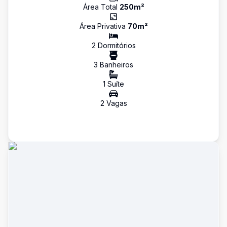
Área Total
250
m²
Área Privativa
70
m²
2
Dormitório
s
3
Banheiro
s
1
Suíte
2
Vaga
s