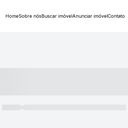
Home
Sobre nós
Buscar imóvel
Anunciar imóvel
Contato
----- ---- ---- -- ----
----- -----
----- ----- -- ------ ---- ---- -- ----- ----- ----- --- ------