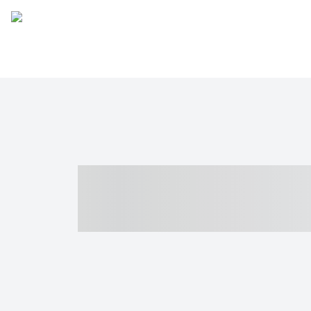
----- ----- -- -
- ------