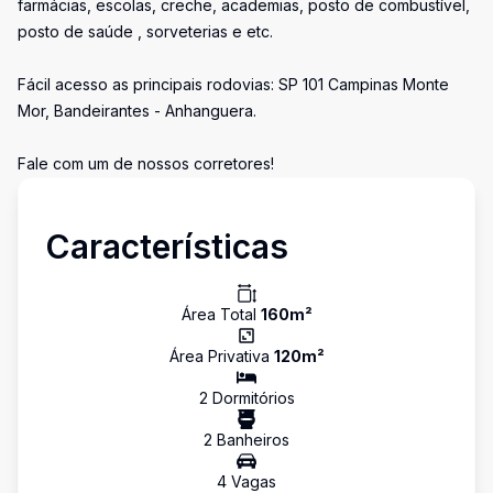
farmácias, escolas, creche, academias, posto de combustível,
posto de saúde , sorveterias e etc.
Fácil acesso as principais rodovias: SP 101 Campinas Monte
Mor, Bandeirantes - Anhanguera.
Fale com um de nossos corretores!
Características
Área Total
160
m²
Área Privativa
120
m²
2
Dormitório
s
2
Banheiro
s
4
Vaga
s