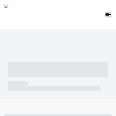
----- ----- -- ------ ---- ---- -- ----- -----
----- --- ------
----- -----
----- ----- -- ------ ---- ---- -- ----- ----- ----- --- ------