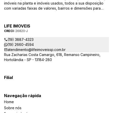
imóveis na planta e imóveis usados, todos a sua disposição
com variadas faixas de valores, bairros e dimensões para
melhor atender as suas necessidades e anseios. Ao nos
procurar, nossos corretores – credenciados ao CRECI-SP
26820-J – estarão sempre prontos para responder-lhe todas
LIFE IMOVEIS
as suas dúvidas sobre casas, apartamentos, terrenos, salas
CRECI:
26820-J
comerciais e outros produtos imobiliários.
(19) 3887-4323
(19) 2660-4594
atendimento@lifeimoveissp.com.br
Rua Zacharias Costa Camargo, 618, Remanso Campineiro,
Hortolândia - SP - 13184-280
Filial
Navegação rápida
Home
Sobre nós