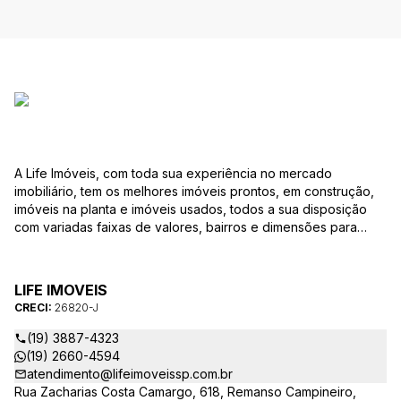
A Life Imóveis, com toda sua experiência no mercado
imobiliário, tem os melhores imóveis prontos, em construção,
imóveis na planta e imóveis usados, todos a sua disposição
com variadas faixas de valores, bairros e dimensões para
melhor atender as suas necessidades e anseios. Ao nos
procurar, nossos corretores – credenciados ao CRECI-SP
26820-J – estarão sempre prontos para responder-lhe todas
LIFE IMOVEIS
as suas dúvidas sobre casas, apartamentos, terrenos, salas
CRECI:
26820-J
comerciais e outros produtos imobiliários.
(19) 3887-4323
(19) 2660-4594
atendimento@lifeimoveissp.com.br
Rua Zacharias Costa Camargo, 618, Remanso Campineiro,