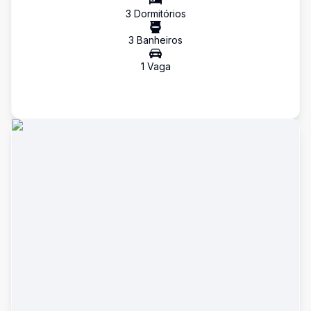
3
Dormitório
s
3
Banheiro
s
1
Vaga