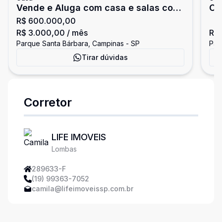
Vende e Aluga com casa e salas com
Ca
R$ 600.000,00
Pq Sta Barbara
Ac
R$ 3.000,00
/ mês
R$
Parque Santa Bárbara, Campinas - SP
Par
Tirar dúvidas
Corretor
LIFE IMOVEIS
Lombas
289633-F
(19) 99363-7052
camila@lifeimoveissp.com.br