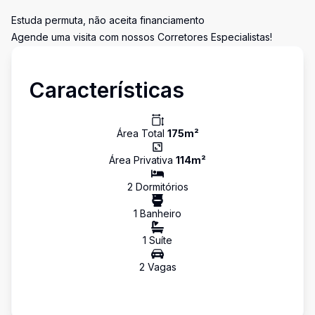
Estuda permuta, não aceita financiamento
Agende uma visita com nossos Corretores Especialistas!
Características
Área Total
175
m²
Área Privativa
114
m²
2
Dormitório
s
1
Banheiro
1
Suíte
2
Vaga
s