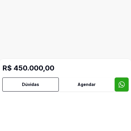
R$ 450.000,00
Mais informações
Dúvidas
Agendar
Área de Serviço
Banheiro Social