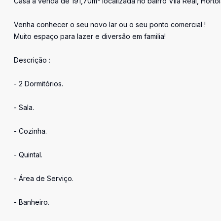
Casa a venda de 191,70m² localizada no bairro Vila Real, Horto
Venha conhecer o seu novo lar ou o seu ponto comercial !
Muito espaço para lazer e diversão em familia!
Descrição :
- 2 Dormitórios.
- Sala.
- Cozinha.
- Quintal.
- Área de Serviço.
- Banheiro.