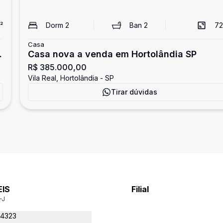
²
Dorm
2
Ban
2
72
Casa
Casa nova a venda em Hortolândia SP
R$ 385.000,00
Vila Real, Hortolândia - SP
Tirar dúvidas
EIS
Filial
-J
-4323