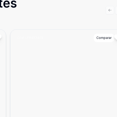
tes
Prev
Cód:
LF9487628
Comparar