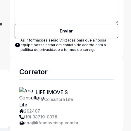
em
Enviar
As informações serão utilizadas para que a nossa
equipe possa entrar em contato de acordo com a
política de privacidade e termos de serviço
Corretor
LIFE IMOVEIS
Ana Consultora Life
s
202407
(19) 98719-0078
ana@lifeimoveissp.com.br