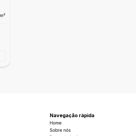
m²
Dorm
2
Ban
3
Casa
VENDE-SE CASA NOVA EM HORTOLÂNDIA
R$ 385.000,00
Vila Real, Hortolândia - SP
Tirar dúvidas
Navegação rápida
Home
Sobre nós