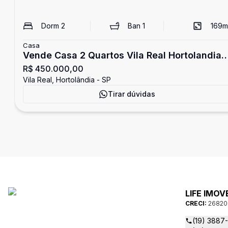
Dorm
2
Ban
1
169
m
Casa
Vende Casa 2 Quartos Vila Real Hortolandia
R$ 450.000,00
SP
Vila Real, Hortolândia - SP
Tirar dúvidas
LIFE IMOV
CRECI:
26820
(19) 3887