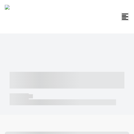
----- ----- -- ------ ---- ---- -- ----- -----
----- --- ------
----- -----
----- ----- -- ------ ---- ---- -- ----- ----- ----- --- ------