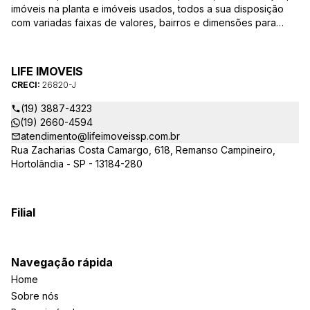
imóveis na planta e imóveis usados, todos a sua disposição
com variadas faixas de valores, bairros e dimensões para
melhor atender as suas necessidades e anseios. Ao nos
procurar, nossos corretores – credenciados ao CRECI-SP
26820-J – estarão sempre prontos para responder-lhe todas
LIFE IMOVEIS
as suas dúvidas sobre casas, apartamentos, terrenos, salas
CRECI:
26820-J
comerciais e outros produtos imobiliários.
(19) 3887-4323
(19) 2660-4594
atendimento@lifeimoveissp.com.br
Rua Zacharias Costa Camargo, 618, Remanso Campineiro,
Hortolândia - SP - 13184-280
Filial
Navegação rápida
Home
Sobre nós