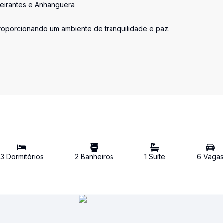
deirantes e Anhanguera
roporcionando um ambiente de tranquilidade e paz.
3
Dormitório
s
2
Banheiro
s
1
Suíte
6
Vaga