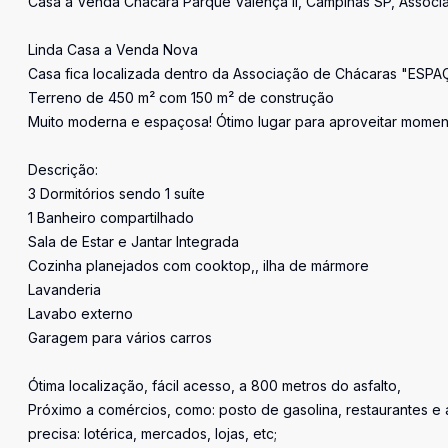
Casa a Venda Chácara Parque Valença II, Campinas SP, Associ
Linda Casa a Venda Nova
Casa fica localizada dentro da Associação de Chácaras "ESP
Terreno de 450 m² com 150 m² de construção
Muito moderna e espaçosa! Ótimo lugar para aproveitar moment
Descrição:
3 Dormitórios sendo 1 suíte
1 Banheiro compartilhado
Sala de Estar e Jantar Integrada
Cozinha planejados com cooktop,, ilha de mármore
Lavanderia
Lavabo externo
Garagem para vários carros
Ótima localização, fácil acesso, a 800 metros do asfalto,
Próximo a comércios, como: posto de gasolina, restaurantes e
precisa: lotérica, mercados, lojas, etc;