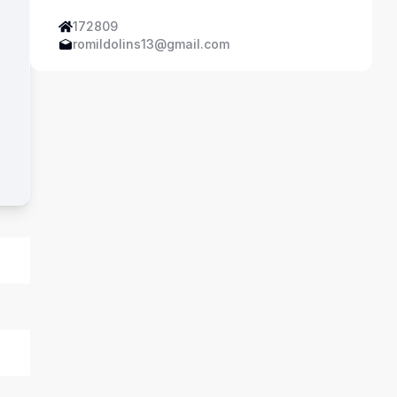
172809
romildolins13@gmail.com