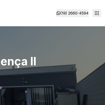
(19) 2660-4594
ença II
SP