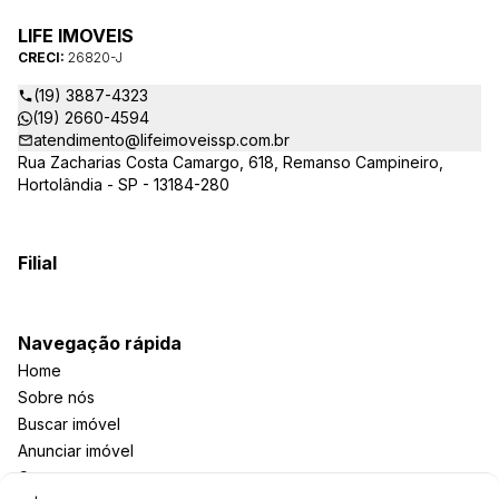
procurar, nossos corretores – credenciados ao CRECI-SP
26820-J – estarão sempre prontos para responder-lhe todas
LIFE IMOVEIS
as suas dúvidas sobre casas, apartamentos, terrenos, salas
CRECI:
26820-J
comerciais e outros produtos imobiliários.
(19) 3887-4323
(19) 2660-4594
atendimento@lifeimoveissp.com.br
Rua Zacharias Costa Camargo, 618, Remanso Campineiro,
Hortolândia - SP - 13184-280
Filial
Navegação rápida
Home
Sobre nós
Buscar imóvel
Anunciar imóvel
Contato