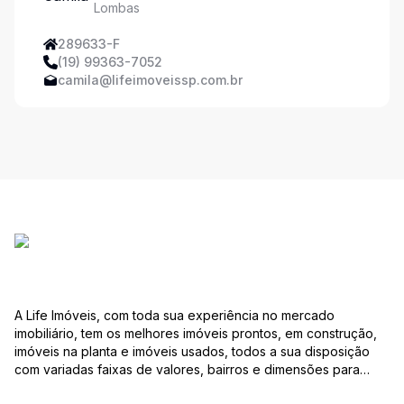
Lombas
289633-F
(19) 99363-7052
camila@lifeimoveissp.com.br
A Life Imóveis, com toda sua experiência no mercado
imobiliário, tem os melhores imóveis prontos, em construção,
imóveis na planta e imóveis usados, todos a sua disposição
com variadas faixas de valores, bairros e dimensões para
melhor atender as suas necessidades e anseios. Ao nos