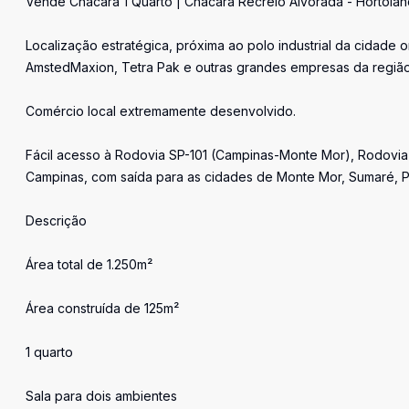
Vende Chácara 1 Quarto | Chácara Recreio Alvorada - Hortolân
Localização estratégica, próxima ao polo industrial da cidade
AmstedMaxion, Tetra Pak e outras grandes empresas da região
Comércio local extremamente desenvolvido.
Fácil acesso à Rodovia SP-101 (Campinas-Monte Mor), Rodovi
Campinas, com saída para as cidades de Monte Mor, Sumaré, Pau
Descrição
Área total de 1.250m²
Área construída de 125m²
1 quarto
Sala para dois ambientes