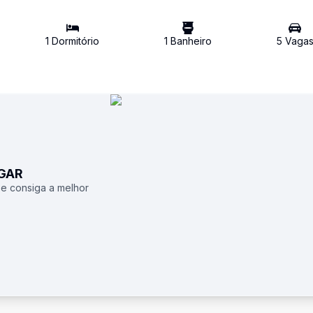
1
Dormitório
1
Banheiro
5
Vaga
UGAR
 e consiga a melhor