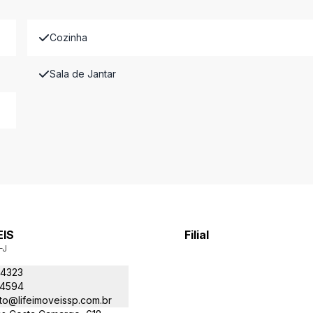
Cozinha
Sala de Jantar
EIS
Filial
-J
-4323
-4594
to@lifeimoveissp.com.br