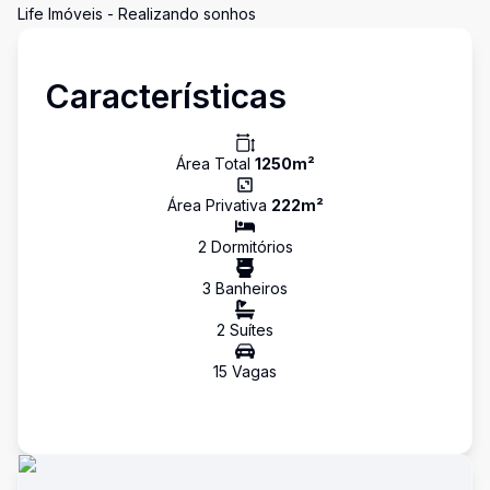
Life Imóveis - Realizando sonhos
Características
Área Total
1250
m²
Área Privativa
222
m²
2
Dormitório
s
3
Banheiro
s
2
Suíte
s
15
Vaga
s