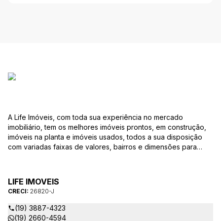
A Life Imóveis, com toda sua experiência no mercado
imobiliário, tem os melhores imóveis prontos, em construção,
imóveis na planta e imóveis usados, todos a sua disposição
com variadas faixas de valores, bairros e dimensões para
melhor atender as suas necessidades e anseios. Ao nos
procurar, nossos corretores – credenciados ao CRECI-SP
26820-J – estarão sempre prontos para responder-lhe todas
LIFE IMOVEIS
as suas dúvidas sobre casas, apartamentos, terrenos, salas
CRECI:
26820-J
comerciais e outros produtos imobiliários.
(19) 3887-4323
(19) 2660-4594